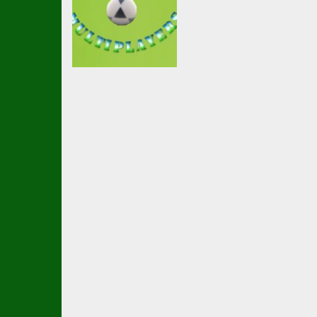
Soccer Football
soccer
multiplayer
2.38K